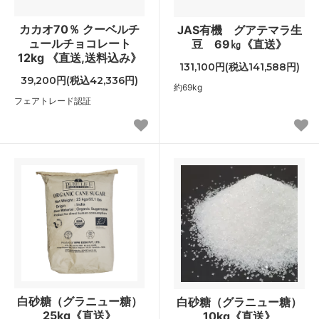
カカオ70％ クーベルチ
JAS有機 グアテマラ生
ュールチョコレート
豆 69㎏《直送》
12kg 《直送,送料込み》
131,100円(税込141,588円)
39,200円(税込42,336円)
約69kg
フェアトレード認証
白砂糖（グラニュー糖）
白砂糖（グラニュー糖）
25kg《直送》
10kg《直送》