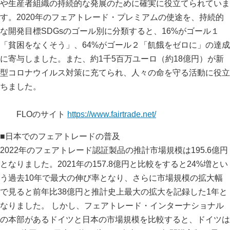
や生産者組織の持続的な発展のために確実に役立てられていま
す。2020年のフェアトレード・プレミアムの使途を、持続的
な開発目標SDGsのゴール別に分類すると、16%がゴール１
「貧困をなくそう」、64%がゴール２「飢餓をゼロに」の達成
に寄与しました。また、約1千5百万ユーロ（約18億円）が新
型コロナウイルス対策に充てられ、人々の命を守る活動に役立
ちました。
FLOのサイト
https://www.fairtrade.net/
■日本でのフェアトレードの普及
2022年のフェアトレード認証製品の推計市場規模は195.6億円
となりました。2021年の157.8億円と比較をすると24%増とい
う過去10年で最大の伸び率となり、さらに市場規模の拡大幅
で見ると前年比38億円と推計史上最大の拡大を記録した1年と
なりました。 しかし、フェアトレード・インターナショナル
の本部があるドイツと日本の市場規模を比較すると、ドイツは