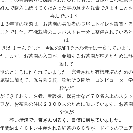
好んで購入し続けてくださった事の意味を報告できますことを
喜んでいます。
１３年前の課題は、お茶園の労働者の長屋にトイレを設置する
ことでした。有機栽培のコンポストも十分に整備されていると
は
思えませんでした。今回の訪問でその様子は一変していまし
た。まず、お茶園の入口が、参加するお茶園が増えたために移
動して
別のところに作られていました。完備された有機栽培のための
施設に加えて、保育園６校、診療所３箇所、コンピューター学
校など
ができており、医者、看護婦、保育士など７０名以上のスタッ
フが、お茶園の住民２３００人のために働いています。お茶園
全体が
整い
清潔で、皆さん明るく、自信に満ちていました。
年間約１４０トン生産される紅茶の６０％が、ドイツのフェア