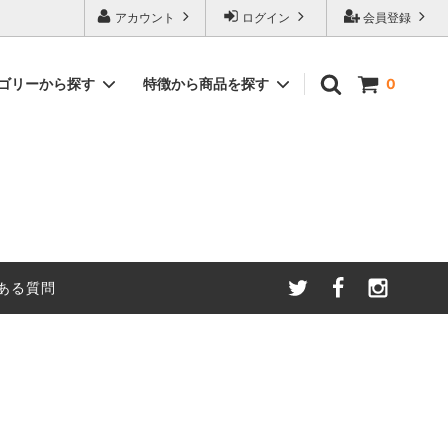
アカウント
ログイン
会員登録
ゴリーから探す
特徴から商品を探す
0
ーガニック
フェアトレードオーガニック ハーブティ
カフェインレス商品
ー
・原料
世界フェアトレード機関加盟生産者の製
クッキー | キャンディ |
品(WFTO)
JAS有機コーヒー生豆
ある質問
フェアトレードサッカーボール
イベント用（50個以上）マカロン（直
送）
2027年古着募集