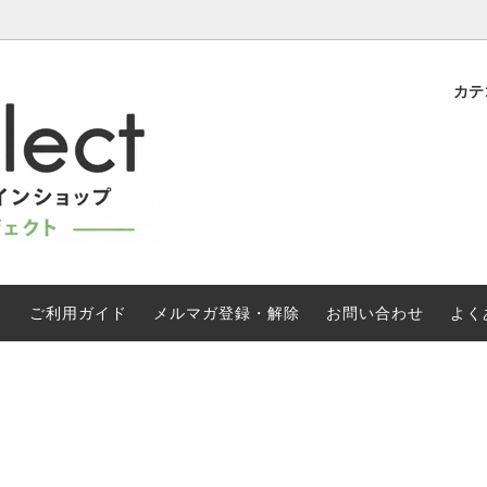
カテ
トレード有機 大容量焙煎コーヒー
伝えるフェアトレード
フェアトレード有機 紅茶｜オ
プチプライス商品
》
紅茶通販
ニック商品
国際フェアトレード認証の製品
| はちみつ
DIVINE チョコレート
(FLO)
レード有機 カレー | スパイス
油｜砂糖｜ごま
う
ご利用ガイド
メルマガ登録・解除
お問い合わせ
よく
ン製品
WFTO加盟団体の製品など
レードJAS有機バナナ 《直送》
マカロン《直送》
フト
SDGs とフェアトレード