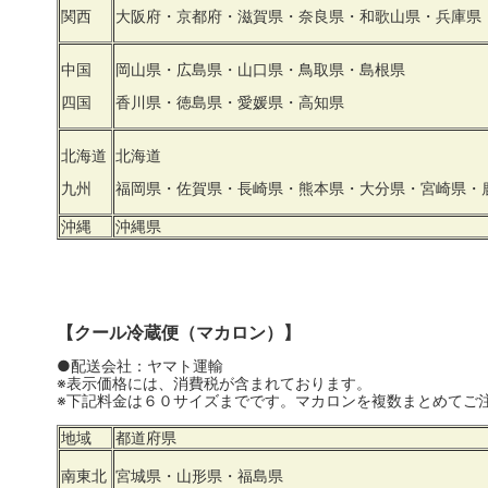
関西
大阪府・京都府・滋賀県・奈良県・和歌山県・兵庫県
中国
岡山県・広島県・山口県・鳥取県・島根県
四国
香川県・徳島県・愛媛県・高知県
北海道
北海道
九州
福岡県・佐賀県・長崎県・熊本県・大分県・宮崎県・
沖縄
沖縄県
【クール冷蔵便（マカロン）】
●配送会社：ヤマト運輸
※表示価格には、消費税が含まれております。
※下記料金は６０サイズまでです。マカロンを複数まとめてご
地域
都道府県
南東北
宮城県・山形県・福島県