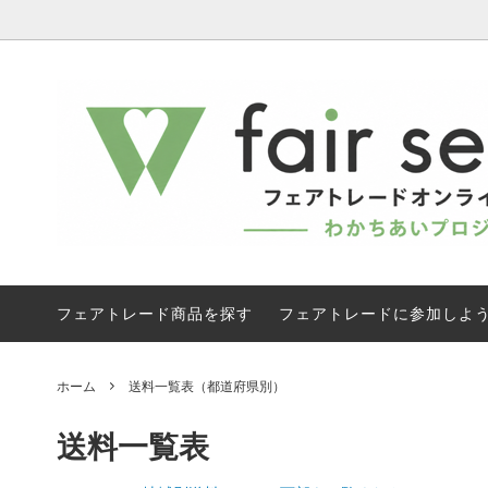
フェアトレード有機 焙煎コーヒー 《直
セール商品
フェア
子供に
送》
《直送
フェアトレードブランドから探す
オーガ
ドリップバッグコーヒー ・焙煎コーヒー
ジャム 
フェアトレード有機白砂糖
フェアト
フェアトレード商品を探す
フェアトレードに参加しよ
コスメ | 石けん
コット
業務用原料
フェアト
ホーム
送料一覧表（都道府県別）
ギフト
プチギ
送料一覧表