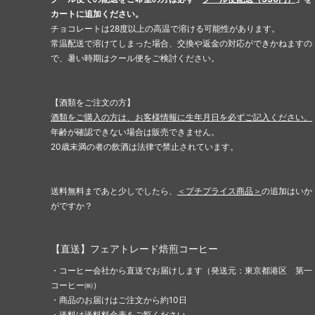
カートに追加ください。
チョコレートは28度以上の高温で溶ける可能性があります。
常温配送で溶けてしまった場合、交換や返金の対応ができかねますの
で、暑い時期はクール便をご検討ください。
【酒類をご注文の方】
酒類をご購入の方は、お客様情報に生年月日を必ずご記入ください。
年齢が確認できない場合は販売できません。
20歳未満の者の飲酒は法律で禁止されています。
送料無料まであと少しでしたら、
＜プチプライス商品＞
の追加はいか
がですか？
【直送】フェアトレード焙煎コーヒー
・コーヒー会社から直送でお届けします（発送元：東京都港区 第一
コーヒー㈱）
・商品のお届けはご注文から約10日
・送料は
送料料金表
をご覧ください。