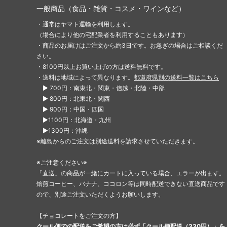
一般商品（食品・雑貨・コスメ・ワインなど）
・通常はヤマト運輸を利用します。
（場合により他の宅配業者を利用することもあります）
・商品のお届けはご注文から約3日です。お急ぎの場合はご相談くだ
さい。
・8100円以上お買い上げの方は送料無料です。
・送料は地域によって異なります。
都道府県別の送料一覧はこちら
▶ 700円：南東北・関東・信越・北陸・中部
▶ 800円：北東北・関西
▶ 900円：中国・四国
▶1100円：北海道・九州
▶1300円：沖縄
※離島からのご注文は別途送料を請求させていただきます。
※ご注意ください※
「直送」の商品が一緒にカートに入っている場合、エラーが出ます。
焙煎コーヒー、バナナ、ココロン等は同時配送できない直送商品です
ので、別途ご注文いただくようお願いします。
【チョコレートをご注文の方】
クール便での配送をご希望の方は必ず「
クール便配送（330円）
」を