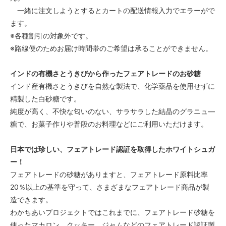
一緒に注文しようとするとカートの配送情報入力でエラーがで
ます。
※各種割引の対象外です。
※路線便のためお届け時間帯のご希望は承ることができません。
インドの有機さとうきびから作ったフェアトレードのお砂糖
インド産有機さとうきびを自然な製法で、化学薬品を使用せずに
精製した白砂糖です。
純度が高く、不快な匂いのない、サラサラした結晶のグラニュ―
糖で、お菓子作りや普段のお料理などにご利用いただけます。
日本では珍しい、フェアトレード認証を取得したホワイトシュガ
ー！
フェアトレードの砂糖がありますと、フェアトレード原料比率
20％以上の基準を守って、さまざまなフェアトレード商品が製
造できます。
わかちあいプロジェクトではこれまでに、フェアトレード砂糖を
使ったマカロン、クッキー、ジャムなどのフェアトレード認証製