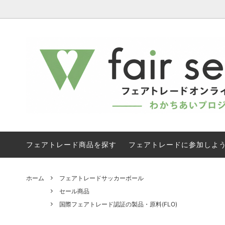
フェアトレード有機 焙煎コーヒー 《直
セール商品
フェア
子供に
送》
《直送
フェアトレードブランドから探す
オーガ
ドリップバッグコーヒー ・焙煎コーヒー
ジャム 
フェアトレード有機白砂糖
フェアト
フェアトレード商品を探す
フェアトレードに参加しよ
コスメ | 石けん
コット
業務用原料
フェアト
ホーム
フェアトレードサッカーボール
セール商品
ギフト
プチギ
国際フェアトレード認証の製品・原料(FLO)