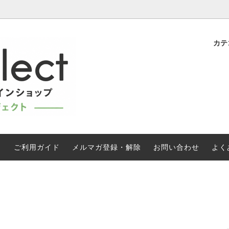
カテ
トレード有機 大容量焙煎コーヒー
伝えるフェアトレード
フェアトレード有機 紅茶｜オ
プチプライス商品
》
紅茶通販
ニック商品
国際フェアトレード認証の製品
| はちみつ
DIVINE チョコレート
(FLO)
レード有機 カレー | スパイス
油｜砂糖｜ごま
う
ご利用ガイド
メルマガ登録・解除
お問い合わせ
よく
ン製品
WFTO加盟団体の製品など
レードJAS有機バナナ 《直送》
マカロン《直送》
フト
SDGs とフェアトレード