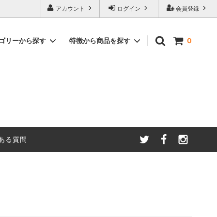
アカウント
ログイン
会員登録
ゴリーから探す
特徴から商品を探す
0
ーガニック
フェアトレードオーガニック ハーブティ
カフェインレス商品
ー
・原料
世界フェアトレード機関加盟生産者の製
クッキー | キャンディ |
品(WFTO)
JAS有機コーヒー生豆
ある質問
フェアトレードサッカーボール
イベント用（50個以上）マカロン（直
送）
2027年古着募集