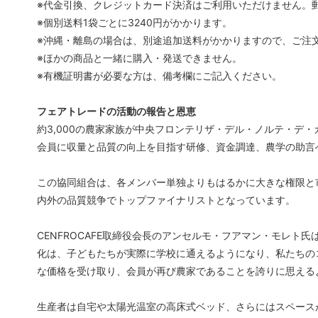
※代金引換、クレジットカード決済はご利用いただけません。
※個別送料1袋ごとに3240円がかかります。
※沖縄・離島の場合は、別途追加送料がかかりますので、ご注
※ほかの商品と一緒に購入・発送できません。
※有機証明書が必要な方は、備考欄にご記入ください。
フェアトレードの活動の報告と恩恵
約3,000の農家家族が中央フロンテリザ・デル・ノルテ・デ・カ
会員に収量と品質の向上を目指す研修、資金調達、農学の助言
この協同組合は、各メンバー単独よりもはるかに大きな権限と
内外の品質競争でトップファイナリストとなっています。
CENFROCAFE取締役会長のアンセルモ・フアマン・モレト
化は、子どもたちが実際に学校に通えるようになり、私たちの
な価格を受け取り、会員が再び農家であることを誇りに思える
生産者は自宅や太陽光温室の高床式ベッド、さらにはスペース