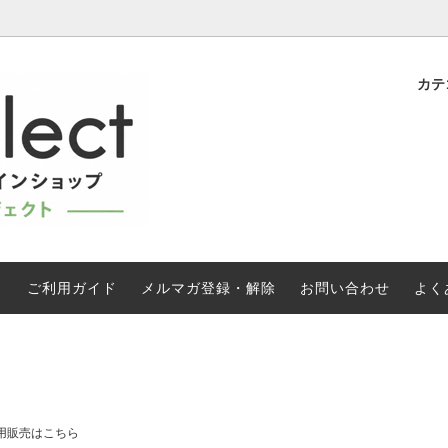
カテ
トレード有機 大容量焙煎コーヒー
伝えるフェアトレード
フェアトレード有機 紅茶｜オ
プチプライス商品
》
紅茶通販
ニック商品
国際フェアトレード認証の製品
| はちみつ
DIVINE チョコレート
(FLO)
レード有機 カレー | スパイス
油｜砂糖｜ごま
う
ご利用ガイド
メルマガ登録・解除
お問い合わせ
よく
ン製品
WFTO加盟団体の製品など
レードJAS有機バナナ 《直送》
マカロン《直送》
フト
SDGs とフェアトレード
用販売はこちら