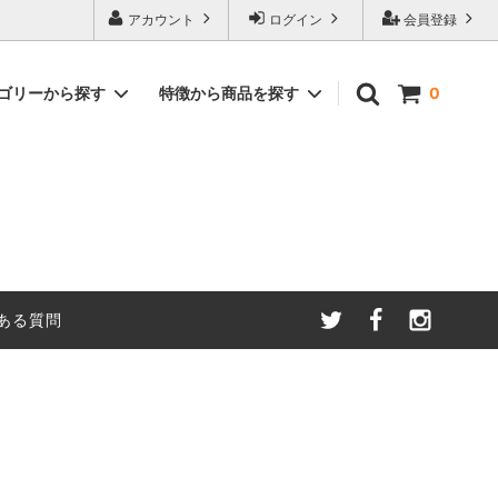
アカウント
ログイン
会員登録
ゴリーから探す
特徴から商品を探す
0
ーガニック
フェアトレードオーガニック ハーブティ
カフェインレス商品
ー
・原料
世界フェアトレード機関加盟生産者の製
クッキー | キャンディ |
品(WFTO)
JAS有機コーヒー生豆
ある質問
フェアトレードサッカーボール
イベント用（50個以上）マカロン（直
送）
2027年古着募集