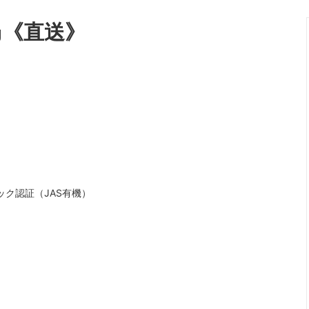
㎏《直送》
ク認証（JAS有機）