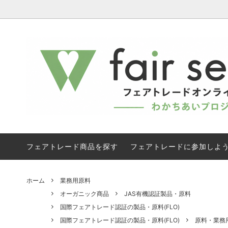
フェアトレード有機 焙煎コーヒー 《直
セール商品
フェア
子供に
送》
《直送
フェアトレードブランドから探す
オーガ
ドリップバッグコーヒー ・焙煎コーヒー
ジャム 
フェアトレード有機白砂糖
フェアト
フェアトレード商品を探す
フェアトレードに参加しよ
コスメ | 石けん
コット
業務用原料
フェアト
ホーム
業務用原料
オーガニック商品
JAS有機認証製品・原料
ギフト
プチギ
国際フェアトレード認証の製品・原料(FLO)
国際フェアトレード認証の製品・原料(FLO)
原料・業務