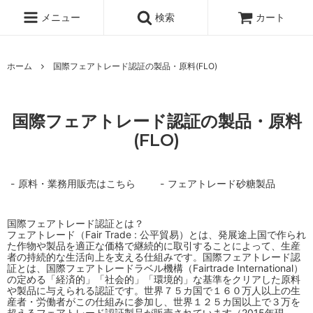
メニュー
検索
カート
ホーム
国際フェアトレード認証の製品・原料(FLO)
国際フェアトレード認証の製品・原料
(FLO)
原料・業務用販売はこちら
フェアトレード砂糖製品
国際フェアトレード認証とは？
フェアトレード（Fair Trade : 公平貿易）とは、発展途上国で作られ
た作物や製品を適正な価格で継続的に取引することによって、生産
者の持続的な生活向上を支える仕組みです。国際フェアトレード認
証とは、国際フェアトレードラベル機構（Fairtrade International）
の定める「経済的」「社会的」「環境的」な基準をクリアした原料
や製品に与えられる認証です。世界７５カ国で１６０万人以上の生
産者・労働者がこの仕組みに参加し、世界１２５カ国以上で３万を
超えるフェアトレード認証製品が販売されています（2015年現