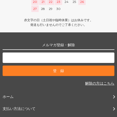
20
21
22
23
24
25
26
27
28
29
30
赤文字の日（土日祝や臨時休業）はお休みです。
発送も行いませんのでご了承ください。
メルマガ登録・解除
解除の方はこちら
ホーム
支払い方法について