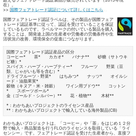
在）。
>>
国際フェアトレード認証について詳しくはこちら
国際フェアトレード認証ラベルは、その製品が国際フェア
トレード認証基準に従って、認証を受けていることを保証
しているものです。ラベルマークの付いている製品を購入
することは、開発途上国の生産者や労働者の労働条件や生
活状況の改善、環境保全の促進につながります。
国際フェアトレード認証産品の区分
コーヒー* 茶* カカオ* バナナ** 砂糖（サトウキ
ビ糖）*
スパイス・ハーブ・ハーブティー* フルーツ 野菜（豆
類、じゃがいも等を含む）*
ドライフルーツ・野菜* はちみつ* ナッツ* オイルシ
ード・油脂果実*
穀物（キヌア・米・雑穀） ワイン用ブドウ** コットン
* スポーツボール*
金（ゴールド・シルバー）** 花・植物** 木材**
*：わかちあいプロジェクトのライセンス産品
**：わかちあいプロジェクトで輸入している海外製品(CB)
わかちあいプロジェクトは、「コーヒー」や「茶」をはじめ１２分
野で輸入・商品製造を行うFLOのライセンスを取得している「ライ
センシー」です。フェアトレード認証を受けた生産者から、直接フ