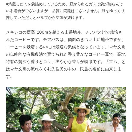
※焙煎したてを袋詰めしているため、豆から出るガスで袋が膨らんで
いる場合がございますが、品質に問題はございません。袋をゆっくり
押していただくとバルブから空気が抜けます。
メキシコの標高1200mを越える山岳地帯、チアパス州で栽培さ
れたコーヒーです。チアパスは、傾斜のきつい山岳地帯ですが、
コーヒーを栽培するのには最適な気候となっています。マヤ文明
の伝統的な有機農法で育てられた香り豊かなコーヒー豆で、高地
特有の贅沢な香りとコク、爽やかな香りが特徴です。「マム」と
はマヤ文明の流れをくむ先住民の中の一民族の名前に由来しま
す。