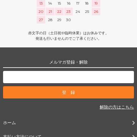
13
14
15
16
17
18
19
20
21
22
23
24
25
26
27
28
29
30
赤文字の日（土日祝や臨時休業）はお休みです。
発送も行いませんのでご了承ください。
メルマガ登録・解除
解除の方はこちら
ホーム
支払い方法について