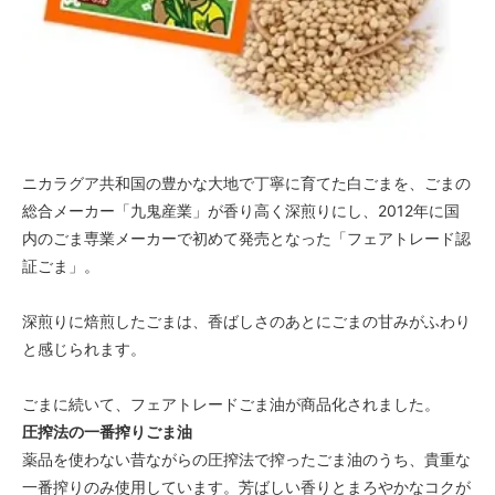
ニカラグア共和国の豊かな大地で丁寧に育てた白ごまを、ごまの
総合メーカー「九鬼産業」が香り高く深煎りにし、2012年に国
内のごま専業メーカーで初めて発売となった「フェアトレード認
証ごま」。
深煎りに焙煎したごまは、香ばしさのあとにごまの甘みがふわり
と感じられます。
ごまに続いて、フェアトレードごま油が商品化されました。
圧搾法の一番搾りごま油
薬品を使わない昔ながらの圧搾法で搾ったごま油のうち、貴重な
一番搾りのみ使用しています。芳ばしい香りとまろやかなコクが