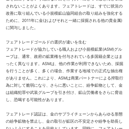
されないことがよくあります。フェアトレードは、すでに状況の
改善に取り組んでいる小規模鉱山協同組合の取り組みを強化する
ために、2011年に金(およびそれと一緒に採掘される他の貴金属)
に関与しました。
フェアトレードゴールドの選択が違いを生む
フェアトレードが協力している職人および小規模鉱業(ASM)グル
ープは、通常、政府の鉱業権を付与されている多国籍企業とはま
ったく異なります。ASMは、他の作業が利用できないため、採掘
を行うことが多く、多くの場合、作業する地域での正式な抽出権
がありません。これにより、ASMは商業パートナーによる搾取行
為に対して脆弱になり、さらに悪いことに、紛争鉱物として、金
は組織犯罪や武装グループを引き付け、鉱山労働者をさらに脅迫
し、恐喝する可能性があります。
フェアトレード認証は、金のサプライチェーンからあらゆる形態
の紛争鉱物を禁止し、金の取引が鉱区の不安定さや紛争を助長し
ないようにすることを目的としています。同時に、フェアトレー