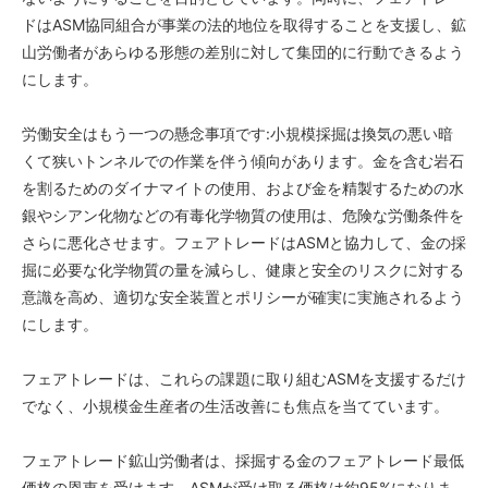
ドはASM協同組合が事業の法的地位を取得することを支援し、鉱
山労働者があらゆる形態の差別に対して集団的に行動できるよう
にします。
労働安全はもう一つの懸念事項です:小規模採掘は換気の悪い暗
くて狭いトンネルでの作業を伴う傾向があります。金を含む岩石
を割るためのダイナマイトの使用、および金を精製するための水
銀やシアン化物などの有毒化学物質の使用は、危険な労働条件を
さらに悪化させます。フェアトレードはASMと協力して、金の採
掘に必要な化学物質の量を減らし、健康と安全のリスクに対する
意識を高め、適切な安全装置とポリシーが確実に実施されるよう
にします。
フェアトレードは、これらの課題に取り組むASMを支援するだけ
でなく、小規模金生産者の生活改善にも焦点を当てています。
フェアトレード鉱山労働者は、採掘する金のフェアトレード最低
価格の恩恵を受けます。ASMが受け取る価格は約95%になりま