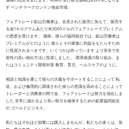
す ベンチマークロンドン地金市場。
フェアトレード鉱山労働者は、合意された販売に加えて、販売す
る金1キログラムあたり米2000ドルのフェアトレードプレミアム
の恩恵を受けます。 価格。彼らの協同組合では、鉱山労働者は
プレミアムがどのように 彼らとその家族に利益をもたらすため
に投資されるべきです。いくつかは持っています より安全で生
産性の高い抽出方法に投資しました。 環境保護の取り組み、ま
たはコミュニティ開発対策 教育、育児、ヘルスケアのように。
相談と知識を通じて彼らの大義をサポートすることによって 転
送、および倫理的に調達された彼らの意識を高めることによって
トレーダーと消費者の間で金、フェアトレードは努力を強化しま
した 非常に儲かるより良い取引を確保するための鉱業協同組合
の ゴールドビジネス。
私たちはそれほど頻繁には購入しませんが、私たちの多くは、装